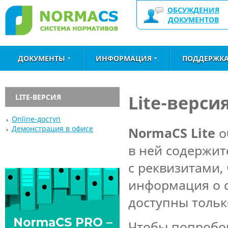
ОБСУЖДЕНИЯ
ДОКУМЕНТОВ
ДОКУМЕНТЫ
ИНФОРМАЦИЯ
ПОДДЕРЖК
Lite-верси
LITE-ВЕРСИЯ
Online-доступ
Демонстрация в офисе
NormaCS Lite
о
в ней содержит
с реквизитами, 
информация о с
доступны тольк
Чтобы попробо