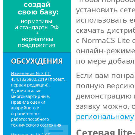
установить се
использовать е
скачать дистри
с NormaCS Lite
онлайн-режиме.
по мере добавл
ОБСУЖДЕНИЯ
Если вам понра
Изменение № 3 СП
454.1325800.2019 (проект,
полную версию
первая редакция).
Здания жилые
демонстрацию 
многоквартирные.
Правила оценки
заявку можно,
аварийного и
ограниченно-
региональному
работоспособного
технического состояния
Сетевая lit
Изменение № 2 СП