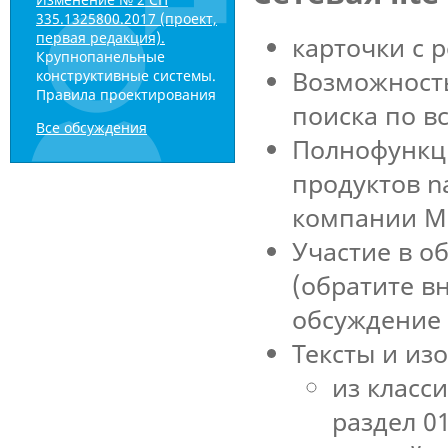
335.1325800.2017 (проект,
первая редакция).
карточки с 
Крупнопанельные
Возможность
конструктивные системы.
Правила проектирования
поиска по в
Все обсуждения
Полнофункц
продуктов 
компании Mi
Участие в о
(обратите в
обсуждение 
Тексты и из
из класс
раздел 0