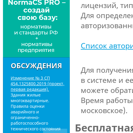
лицензий, ти
Для определе
авторизованн
Список автор
ОБСУЖДЕНИЯ
Для получени
в системе и 
Изменение № 3 СП
454.1325800.2019 (проект,
можете обрат
первая редакция).
Здания жилые
Время работы:
многоквартирные.
Правила оценки
московское).
аварийного и
ограниченно-
работоспособного
Бесплатна
технического состояния