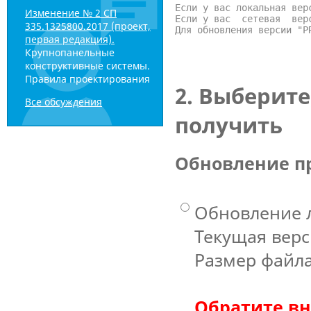
Если у вас локальная вер
Изменение № 2 СП
Если у вас  сетевая  вер
335.1325800.2017 (проект,
Для обновления версии "P
первая редакция).
Крупнопанельные
конструктивные системы.
Правила проектирования
2. Выберите
Все обсуждения
получить
Обновление п
Обновление л
Текущая верси
Размер файла
Обратите в