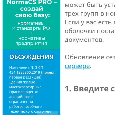
может быть уст
трех групп в но
Если у вас есть
оболочки поста
документов.
Обновление сет
ОБСУЖДЕНИЯ
сервере
.
Изменение № 3 СП
454.1325800.2019 (проект,
первая редакция).
Здания жилые
1. Введите
многоквартирные.
Правила оценки
аварийного и
ограниченно-
работоспособного
технического состояния