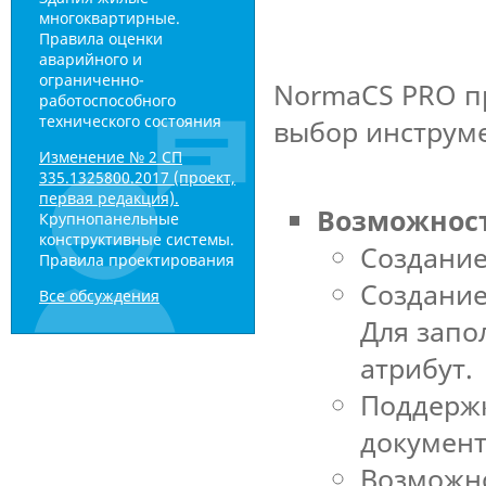
многоквартирные.
Правила оценки
аварийного и
ограниченно-
NormaCS PRO п
работоспособного
технического состояния
выбор инструме
Изменение № 2 СП
335.1325800.2017 (проект,
первая редакция).
Возможнос
Крупнопанельные
конструктивные системы.
Создание
Правила проектирования
Создание
Все обсуждения
Для запо
атрибут.
Поддержк
документ
Возможно