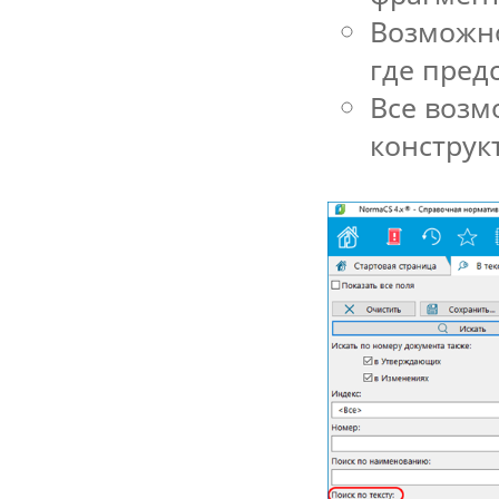
Возможно
где пред
Все возм
констру