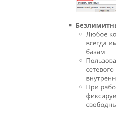
Безлимитны
Любое ко
всегда и
базам
Пользова
сетевого
внутренн
При рабо
фиксируе
свободн