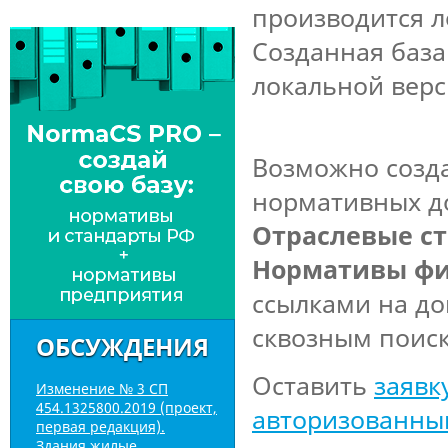
производится л
Созданная база
локальной вер
Возможно созд
нормативных д
Отраслевые с
Нормативы фи
ссылками на д
сквозным поис
ОБСУЖДЕНИЯ
Оставить
заявк
Изменение № 3 СП
454.1325800.2019 (проект,
авторизованны
первая редакция).
Здания жилые