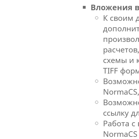
Вложения в
К своим 
дополнит
произвол
расчетов
схемы и 
TIFF фор
Возможно
NormaCS,
Возможно
ссылку д
Работа с
NormaCS