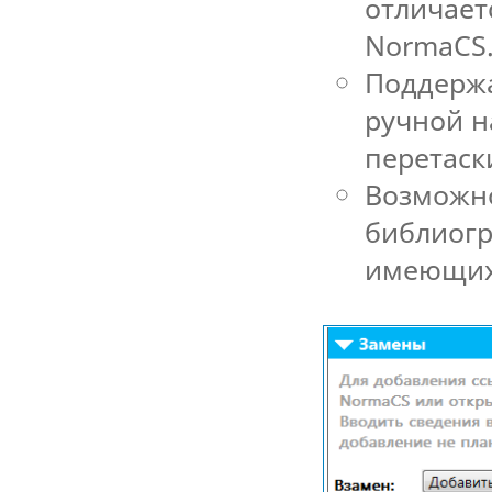
отличает
NormaCS
Поддержа
ручной н
перетаск
Возможно
библиогр
имеющих