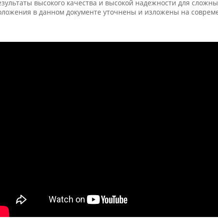
езультаты высокого качества и высокой надежности для сложны
оложения в данном документе уточнены и изложены на совреме