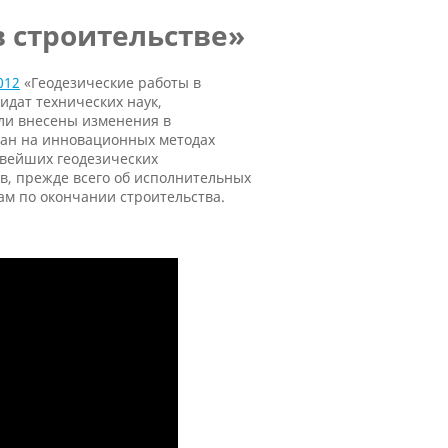
 строительстве»
012
«Геодезические работы в
идат технических наук,
ли внесены изменения в
лан на инновационных методах
овейших геодезических
в, прежде всего об исполнительных
ам по окончании строительства.