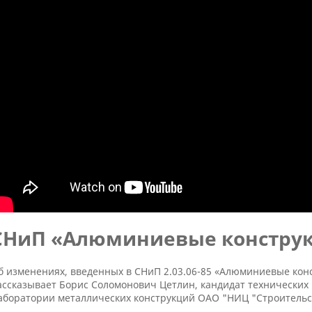
СНиП «Алюминиевые констру
б изменениях, введенных в СНиП 2.03.06-85 «Алюминиевые кон
ассказывает Борис Соломонович Цетлин, кандидат технических
аборатории металлических конструкций ОАО "НИЦ "Строительс