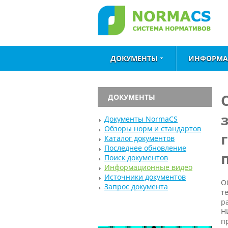
ДОКУМЕНТЫ
ИНФОРМА
ДОКУМЕНТЫ
Документы NormaCS
Обзоры норм и стандартов
Каталог документов
Последнее обновление
Поиск документов
Информационные видео
Источники документов
О
Запрос документа
т
р
Н
п