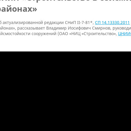
районах»
б актуализированной редакции СНиП II-7-81*,
СП 14.13330.2011
айонах», рассказывает Владимир Иосифович Смирнов, руковод
ейсмостойкости сооружений (ОАО «НИЦ «Строительство»,
ЦНИИС