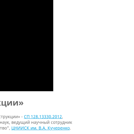
кции»
струкции» -
СП 128.13330.2012
,
 наук, ведущий научный сотрудник
тво",
ЦНИИСК им. В.А. Кучеренко
.