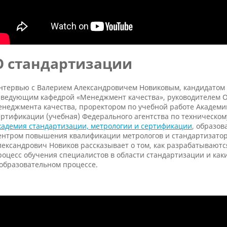
О стандартизации
нтервью с Валерием Александровичем Новиковым, кандидатом т
аведующим кафедрой «Менеджмент качества», руководителем О
енеджмента качества, проректором по учебной работе Академи
ертификации (учебная) Федерального агентства по техническом
кадемия стандартизации, метрологии и сертификации
, образов
ентром повышения квалификации метрологов и стандартизатор
лександрович Новиков рассказывает о том, как разрабатываютс
роцесс обучения специалистов в области стандартизации и как
 образовательном процессе.