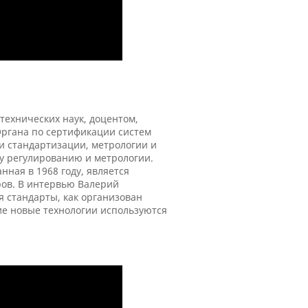
ехнических наук, доцентом,
ргана по сертификации систем
и стандартизации, метрологии и
у регулированию и метрологии.
анная в 1968 году, является
ов. В интервью Валерий
я стандарты, как организован
ие новые технологии используются