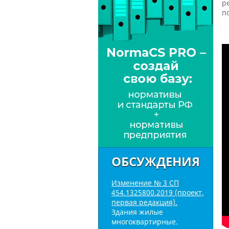
р
п
ОБСУЖДЕНИЯ
Изменение № 3 СП
454.1325800.2019 (проект,
первая редакция).
Здания жилые
многоквартирные.