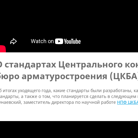
О стандартах Центрального ко
бюро арматуростроения (ЦКБА
б итогах уходящего года, какие стандарты были разработаны, 
тандарты, а также о том, что планируется сделать в следующем
унаевский, заместитель директора по научной работе
НПФ ЦКБ