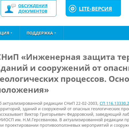
ОБСУЖДЕНИЯ
LITE-ВЕРСИЯ
ДОКУМЕНТОВ
ЦИЯ
ПОДДЕРЖКА
СНиП «Инженерная защита те
зданий и сооружений от опас
геологических процессов. Осн
положения»
б актуализированной редакции СНиП 22-02-2003,
СП 116.13330.
ерриторий, зданий и сооружений от опасных геологических пр
ассказывает Виктор Григорьевич Федоровский, заведующий лаб
ИИОСП им. Н.М.Герсеванова. В актуализированной редакции п
ри проектировании противооползневых мероприятий и сооруже