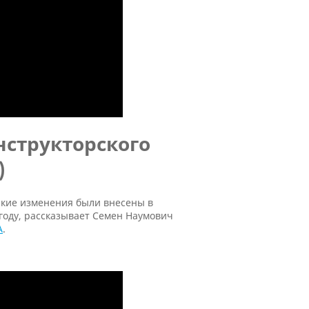
нструкторского
)
какие изменения были внесены в
 году, рассказывает Семен Наумович
А
.