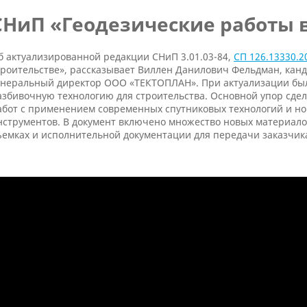
СНиП «Геодезические работы в
б актуализированной редакции СНиП 3.01.03-84,
СП 126.13330.2
троительстве», рассказывает Виллен Данилович Фельдман, канд
енеральный директор ООО «ТЕКТОПЛАН». При актуализации бы
азбивочную технологию для строительства. Основной упор сде
абот с применением современных спутниковых технологий и н
нструментов. В документ включено множество новых материало
ъемках и исполнительной документации для передачи заказчик