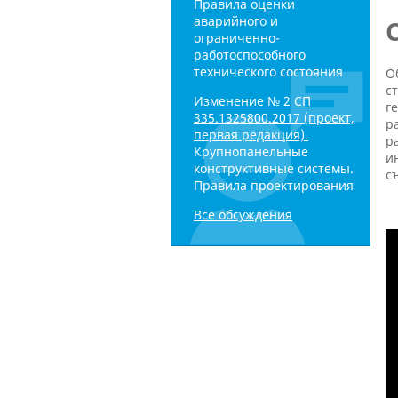
Правила оценки
аварийного и
ограниченно-
работоспособного
технического состояния
О
с
Изменение № 2 СП
г
335.1325800.2017 (проект,
р
первая редакция).
р
Крупнопанельные
и
конструктивные системы.
с
Правила проектирования
Все обсуждения