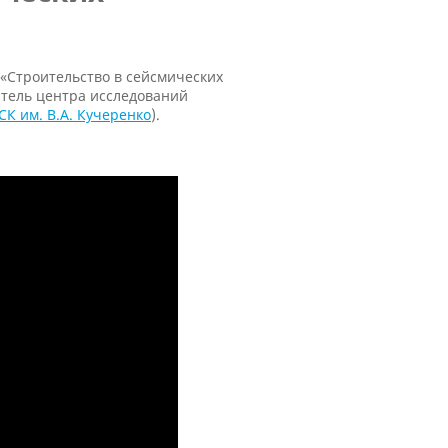
«Строительство в сейсмических
итель центра исследований
К им. В.А. Кучеренко
).